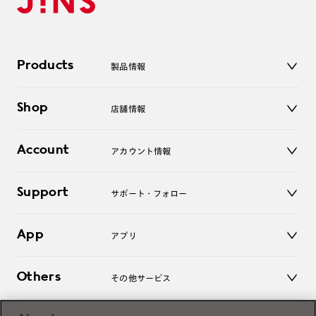
Products
製品情報
メガネ
Shop
店舗情報
サングラス
レンズ
店舗
コンタクトレンズ
Account
アカウント情報
オンラインショップ
老眼鏡
キッズ
マイページ／ログイン
Support
アクセサリー
サポート・フォロー
ログアウト
LINE公式アカウント
お知らせ
App
アプリ
よくあるご質問
ご利用ガイド
JINSアプリ
お問い合わせ
Others
その他サービス
3D WEB試着