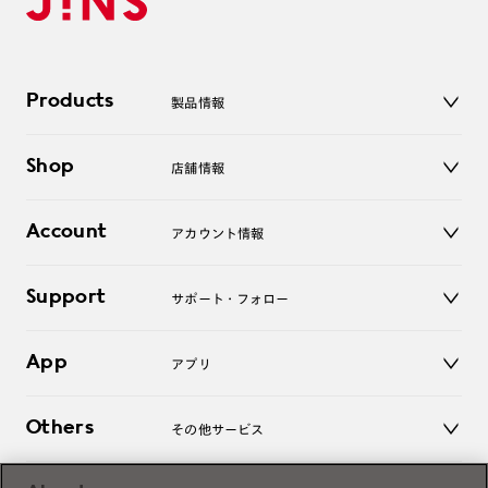
Products
製品情報
メガネ
Shop
店舗情報
サングラス
レンズ
店舗
コンタクトレンズ
Account
アカウント情報
オンラインショップ
老眼鏡
キッズ
マイページ／ログイン
Support
アクセサリー
サポート・フォロー
ログアウト
LINE公式アカウント
お知らせ
App
アプリ
よくあるご質問
ご利用ガイド
JINSアプリ
お問い合わせ
Others
その他サービス
3D WEB試着