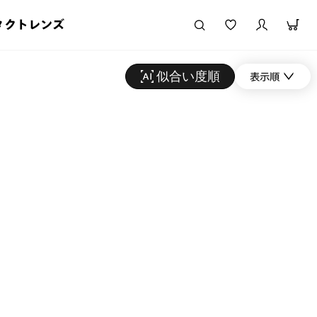
タクトレンズ
似合い度順
表示順