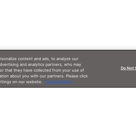
sonalize content and ads, to analyze our
advertising and analytics partners, who may
Do Not 
or that they have collected from your use of
ation about you with our partners. Please click
ettings on our website.
Cookie Policy