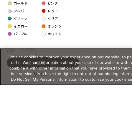
ゴールド
ピンク
シルバー
レッド
グリーン
クリア
イエロー
オレンジ
パープル
ホワイト
フレームの素材
0件
We use cookies to improve your experience on our website, to per
プラスチック系
traffic. We share information about your use of our website with 
絞り込む
（0）
combine it with other information that you have provided to them 
樹脂
their services. You have the right to opt-out of our sharing inform
リセット
[Do Not Sell My Personal Information] to customize your cookie s
アセテート
サスティナブル素材
セルロイド
金属系