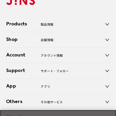
Products
製品情報
メガネ
Shop
店舗情報
サングラス
レンズ
店舗
コンタクトレンズ
Account
アカウント情報
オンラインショップ
老眼鏡
キッズ
マイページ／ログイン
Support
アクセサリー
サポート・フォロー
ログアウト
LINE公式アカウント
お知らせ
App
アプリ
よくあるご質問
ご利用ガイド
JINSアプリ
お問い合わせ
Others
その他サービス
3D WEB試着