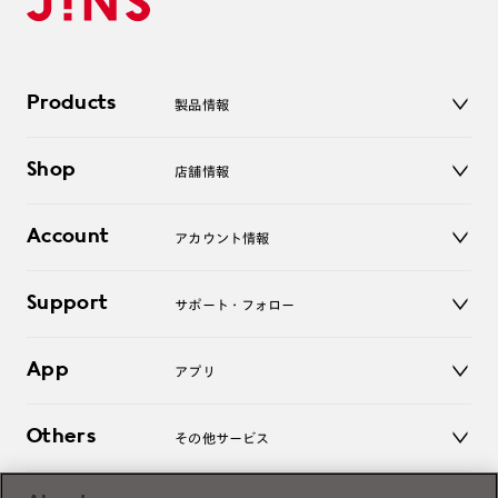
Products
製品情報
メガネ
Shop
店舗情報
サングラス
レンズ
店舗
コンタクトレンズ
Account
アカウント情報
オンラインショップ
老眼鏡
キッズ
マイページ／ログイン
Support
アクセサリー
サポート・フォロー
ログアウト
LINE公式アカウント
お知らせ
App
アプリ
よくあるご質問
ご利用ガイド
JINSアプリ
お問い合わせ
Others
その他サービス
3D WEB試着