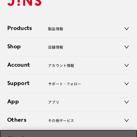
Products
製品情報
メガネ
Shop
店舗情報
サングラス
レンズ
店舗
コンタクトレンズ
Account
アカウント情報
オンラインショップ
老眼鏡
キッズ
マイページ／ログイン
Support
アクセサリー
サポート・フォロー
ログアウト
LINE公式アカウント
お知らせ
App
アプリ
よくあるご質問
ご利用ガイド
JINSアプリ
お問い合わせ
Others
その他サービス
3D WEB試着