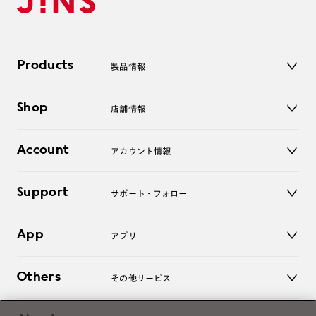
Products
製品情報
メガネ
Shop
店舗情報
サングラス
レンズ
店舗
コンタクトレンズ
Account
アカウント情報
オンラインショップ
老眼鏡
キッズ
マイページ／ログイン
Support
アクセサリー
サポート・フォロー
ログアウト
LINE公式アカウント
お知らせ
App
アプリ
よくあるご質問
ご利用ガイド
JINSアプリ
お問い合わせ
Others
その他サービス
3D WEB試着