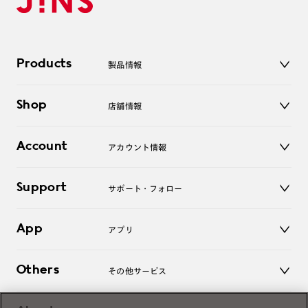
Products
製品情報
メガネ
Shop
店舗情報
サングラス
レンズ
店舗
コンタクトレンズ
Account
アカウント情報
オンラインショップ
老眼鏡
キッズ
マイページ／ログイン
Support
アクセサリー
サポート・フォロー
ログアウト
LINE公式アカウント
お知らせ
App
アプリ
よくあるご質問
ご利用ガイド
JINSアプリ
お問い合わせ
Others
その他サービス
3D WEB試着