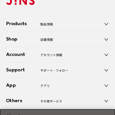
Products
製品情報
メガネ
Shop
店舗情報
サングラス
レンズ
店舗
コンタクトレンズ
Account
アカウント情報
オンラインショップ
老眼鏡
キッズ
マイページ／ログイン
Support
アクセサリー
サポート・フォロー
ログアウト
LINE公式アカウント
お知らせ
App
アプリ
よくあるご質問
ご利用ガイド
JINSアプリ
お問い合わせ
Others
その他サービス
3D WEB試着