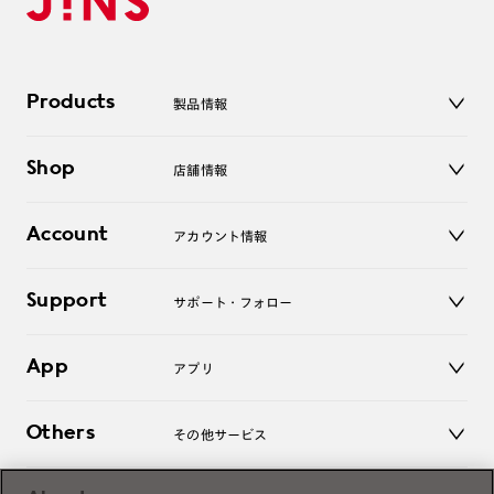
Products
製品情報
メガネ
Shop
店舗情報
サングラス
レンズ
店舗
コンタクトレンズ
Account
アカウント情報
オンラインショップ
老眼鏡
キッズ
マイページ／ログイン
Support
アクセサリー
サポート・フォロー
ログアウト
LINE公式アカウント
お知らせ
App
アプリ
よくあるご質問
ご利用ガイド
JINSアプリ
お問い合わせ
Others
その他サービス
3D WEB試着