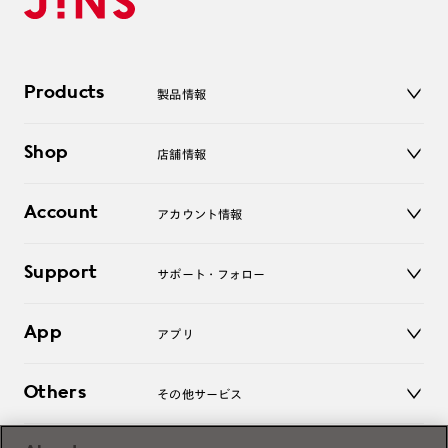
Products
製品情報
メガネ
Shop
店舗情報
サングラス
レンズ
店舗
コンタクトレンズ
Account
アカウント情報
オンラインショップ
老眼鏡
キッズ
マイページ／ログイン
Support
アクセサリー
サポート・フォロー
ログアウト
LINE公式アカウント
お知らせ
App
アプリ
よくあるご質問
ご利用ガイド
JINSアプリ
お問い合わせ
Others
その他サービス
3D WEB試着