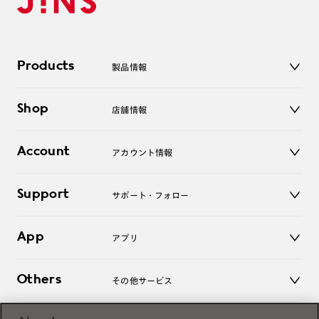
Products
製品情報
メガネ
Shop
店舗情報
サングラス
レンズ
店舗
コンタクトレンズ
Account
アカウント情報
オンラインショップ
老眼鏡
キッズ
マイページ／ログイン
Support
アクセサリー
サポート・フォロー
ログアウト
LINE公式アカウント
お知らせ
App
アプリ
よくあるご質問
ご利用ガイド
JINSアプリ
お問い合わせ
Others
その他サービス
3D WEB試着