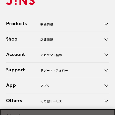
Products
製品情報
メガネ
Shop
店舗情報
サングラス
レンズ
店舗
コンタクトレンズ
Account
アカウント情報
オンラインショップ
老眼鏡
キッズ
マイページ／ログイン
Support
アクセサリー
サポート・フォロー
ログアウト
LINE公式アカウント
お知らせ
App
アプリ
よくあるご質問
ご利用ガイド
JINSアプリ
お問い合わせ
Others
その他サービス
3D WEB試着