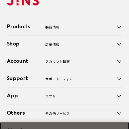
Products
製品情報
メガネ
Shop
店舗情報
サングラス
レンズ
店舗
コンタクトレンズ
Account
アカウント情報
オンラインショップ
老眼鏡
キッズ
マイページ／ログイン
Support
アクセサリー
サポート・フォロー
ログアウト
LINE公式アカウント
お知らせ
App
アプリ
よくあるご質問
ご利用ガイド
JINSアプリ
お問い合わせ
Others
その他サービス
3D WEB試着