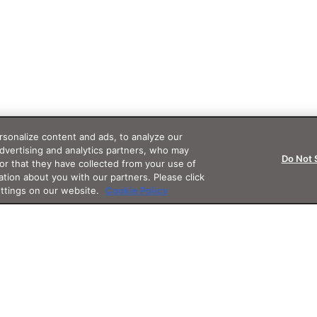
sonalize content and ads, to analyze our
advertising and analytics partners, who may
Do Not 
or that they have collected from your use of
ation about you with our partners. Please click
ettings on our website.
Cookie Policy