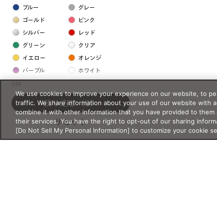
ブルー
グレー
ゴールド
ピンク
シルバー
レッド
グリーン
クリア
イエロー
オレンジ
パープル
ホワイト
0件
We use cookies to improve your experience on our website, to per
フレームの素材
traffic. We share information about your use of our website with 
絞り込む
（0）
combine it with other information that you have provided to them 
プラスチック系
their services. You have the right to opt-out of our sharing inform
リセット
[Do Not Sell My Personal Information] to customize your cookie s
樹脂
アセテート
サスティナブル素材
セルロイド