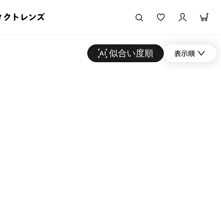
タクトレンズ
似合い度順
表示順