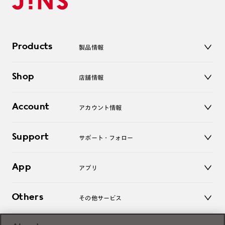
Products
製品情報
メガネ
Shop
店舗情報
サングラス
レンズ
店舗
コンタクトレンズ
Account
アカウント情報
オンラインショップ
老眼鏡
キッズ
マイページ／ログイン
Support
アクセサリー
サポート・フォロー
ログアウト
LINE公式アカウント
お知らせ
App
アプリ
よくあるご質問
ご利用ガイド
JINSアプリ
お問い合わせ
Others
その他サービス
3D WEB試着