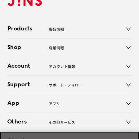
Products
製品情報
メガネ
Shop
店舗情報
サングラス
レンズ
店舗
コンタクトレンズ
Account
アカウント情報
オンラインショップ
老眼鏡
キッズ
マイページ／ログイン
Support
アクセサリー
サポート・フォロー
ログアウト
LINE公式アカウント
お知らせ
App
アプリ
よくあるご質問
ご利用ガイド
JINSアプリ
お問い合わせ
Others
その他サービス
3D WEB試着