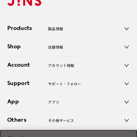
Products
製品情報
メガネ
Shop
店舗情報
サングラス
レンズ
店舗
コンタクトレンズ
Account
アカウント情報
オンラインショップ
老眼鏡
キッズ
マイページ／ログイン
Support
アクセサリー
サポート・フォロー
ログアウト
LINE公式アカウント
お知らせ
App
アプリ
よくあるご質問
ご利用ガイド
JINSアプリ
お問い合わせ
Others
その他サービス
3D WEB試着