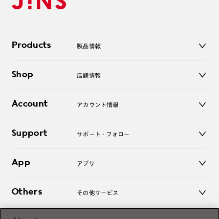
Products
製品情報
メガネ
Shop
店舗情報
サングラス
レンズ
店舗
コンタクトレンズ
Account
アカウント情報
オンラインショップ
老眼鏡
キッズ
マイページ／ログイン
Support
アクセサリー
サポート・フォロー
ログアウト
LINE公式アカウント
お知らせ
App
アプリ
よくあるご質問
ご利用ガイド
JINSアプリ
お問い合わせ
Others
その他サービス
3D WEB試着