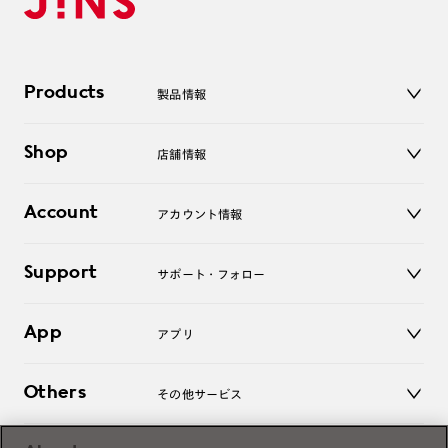
Products
製品情報
メガネ
Shop
店舗情報
サングラス
レンズ
店舗
コンタクトレンズ
Account
アカウント情報
オンラインショップ
老眼鏡
キッズ
マイページ／ログイン
Support
アクセサリー
サポート・フォロー
ログアウト
LINE公式アカウント
お知らせ
App
アプリ
よくあるご質問
ご利用ガイド
JINSアプリ
お問い合わせ
Others
その他サービス
3D WEB試着