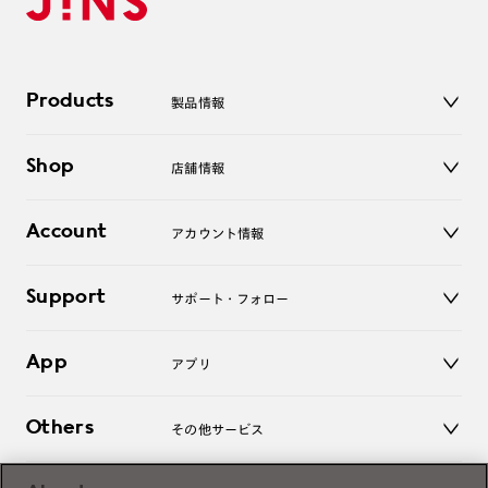
Products
製品情報
メガネ
Shop
店舗情報
サングラス
レンズ
店舗
コンタクトレンズ
Account
アカウント情報
オンラインショップ
老眼鏡
キッズ
マイページ／ログイン
Support
アクセサリー
サポート・フォロー
ログアウト
LINE公式アカウント
お知らせ
App
アプリ
よくあるご質問
ご利用ガイド
JINSアプリ
お問い合わせ
Others
その他サービス
3D WEB試着