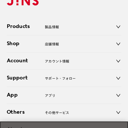
Products
製品情報
メガネ
Shop
店舗情報
サングラス
レンズ
店舗
コンタクトレンズ
Account
アカウント情報
オンラインショップ
老眼鏡
キッズ
マイページ／ログイン
Support
アクセサリー
サポート・フォロー
ログアウト
LINE公式アカウント
お知らせ
App
アプリ
よくあるご質問
ご利用ガイド
JINSアプリ
お問い合わせ
Others
その他サービス
3D WEB試着