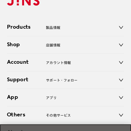
Products
製品情報
メガネ
Shop
店舗情報
サングラス
レンズ
店舗
コンタクトレンズ
Account
アカウント情報
オンラインショップ
老眼鏡
キッズ
マイページ／ログイン
Support
アクセサリー
サポート・フォロー
ログアウト
LINE公式アカウント
お知らせ
App
アプリ
よくあるご質問
ご利用ガイド
JINSアプリ
お問い合わせ
Others
その他サービス
3D WEB試着