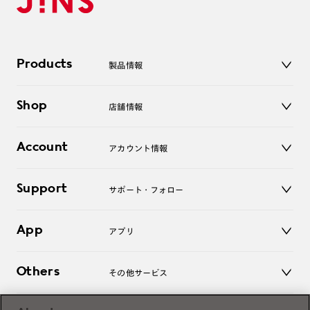
Products
製品情報
メガネ
Shop
店舗情報
サングラス
レンズ
店舗
コンタクトレンズ
Account
アカウント情報
オンラインショップ
老眼鏡
キッズ
マイページ／ログイン
Support
アクセサリー
サポート・フォロー
ログアウト
LINE公式アカウント
お知らせ
App
アプリ
よくあるご質問
ご利用ガイド
JINSアプリ
お問い合わせ
Others
その他サービス
3D WEB試着