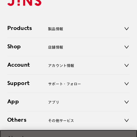
Products
製品情報
メガネ
Shop
店舗情報
サングラス
レンズ
店舗
コンタクトレンズ
Account
アカウント情報
オンラインショップ
老眼鏡
キッズ
マイページ／ログイン
Support
アクセサリー
サポート・フォロー
ログアウト
LINE公式アカウント
お知らせ
App
アプリ
よくあるご質問
ご利用ガイド
JINSアプリ
お問い合わせ
Others
その他サービス
3D WEB試着