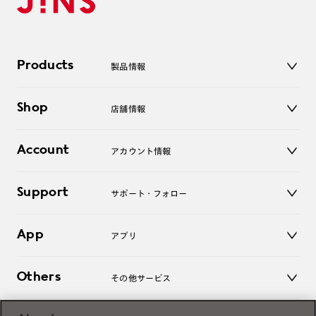
Products
製品情報
メガネ
Shop
店舗情報
サングラス
レンズ
店舗
コンタクトレンズ
Account
アカウント情報
オンラインショップ
老眼鏡
キッズ
マイページ／ログイン
Support
アクセサリー
サポート・フォロー
ログアウト
LINE公式アカウント
お知らせ
App
アプリ
よくあるご質問
ご利用ガイド
JINSアプリ
お問い合わせ
Others
その他サービス
3D WEB試着