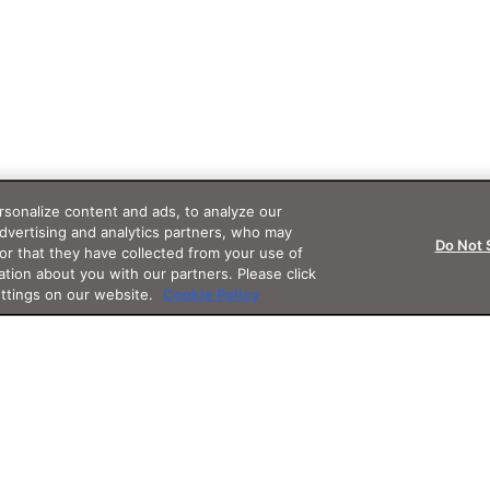
sonalize content and ads, to analyze our
advertising and analytics partners, who may
Do Not 
or that they have collected from your use of
ation about you with our partners. Please click
ettings on our website.
Cookie Policy