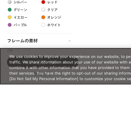
シルバー
レッド
グリーン
クリア
イエロー
オレンジ
パープル
ホワイト
フレームの素材
プラスチック系
0件
We use cookies to improve your experience on our website, to per
樹脂
traffic. We share information about your use of our website with 
絞り込む
（0）
combine it with other information that you have provided to them 
their services. You have the right to opt-out of our sharing inform
リセット
アセテート
[Do Not Sell My Personal Information] to customize your cookie s
サスティナブル素材
セルロイド
金属系
メタル