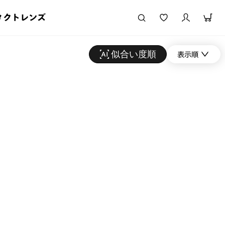
タクトレンズ
似合い度順
表示順