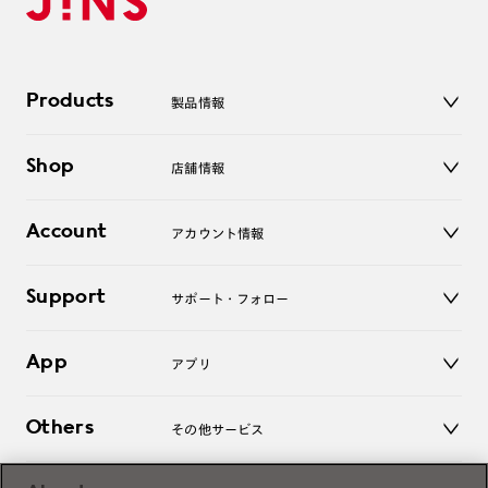
Products
製品情報
メガネ
Shop
店舗情報
サングラス
レンズ
店舗
コンタクトレンズ
Account
アカウント情報
オンラインショップ
老眼鏡
キッズ
マイページ／ログイン
Support
アクセサリー
サポート・フォロー
ログアウト
LINE公式アカウント
お知らせ
App
アプリ
よくあるご質問
ご利用ガイド
JINSアプリ
お問い合わせ
Others
その他サービス
3D WEB試着