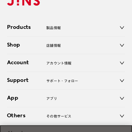
Products
製品情報
メガネ
Shop
店舗情報
サングラス
レンズ
店舗
コンタクトレンズ
Account
アカウント情報
オンラインショップ
老眼鏡
キッズ
マイページ／ログイン
Support
アクセサリー
サポート・フォロー
ログアウト
LINE公式アカウント
お知らせ
App
アプリ
よくあるご質問
ご利用ガイド
JINSアプリ
お問い合わせ
Others
その他サービス
3D WEB試着