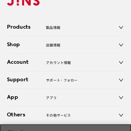
Products
製品情報
メガネ
Shop
店舗情報
サングラス
レンズ
店舗
コンタクトレンズ
Account
アカウント情報
オンラインショップ
老眼鏡
キッズ
マイページ／ログイン
Support
アクセサリー
サポート・フォロー
ログアウト
LINE公式アカウント
お知らせ
App
アプリ
よくあるご質問
ご利用ガイド
JINSアプリ
お問い合わせ
Others
その他サービス
3D WEB試着