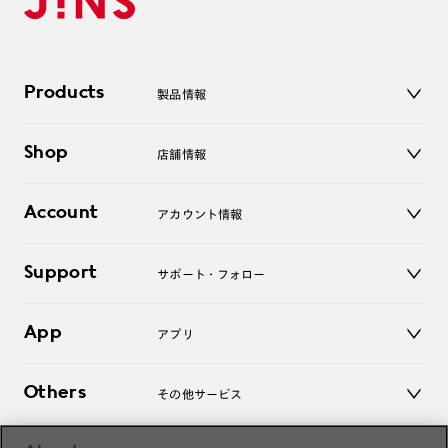
Products
製品情報
メガネ
Shop
店舗情報
サングラス
レンズ
店舗
コンタクトレンズ
Account
アカウント情報
オンラインショップ
老眼鏡
キッズ
マイページ／ログイン
Support
アクセサリー
サポート・フォロー
ログアウト
LINE公式アカウント
お知らせ
App
アプリ
よくあるご質問
ご利用ガイド
JINSアプリ
お問い合わせ
Others
その他サービス
3D WEB試着