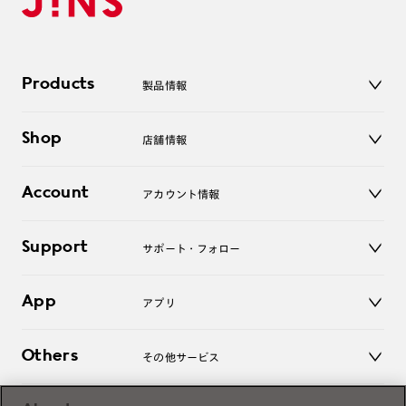
Products
製品情報
メガネ
Shop
店舗情報
サングラス
レンズ
店舗
コンタクトレンズ
Account
アカウント情報
オンラインショップ
老眼鏡
キッズ
マイページ／ログイン
Support
アクセサリー
サポート・フォロー
ログアウト
LINE公式アカウント
お知らせ
App
アプリ
よくあるご質問
ご利用ガイド
JINSアプリ
お問い合わせ
Others
その他サービス
3D WEB試着