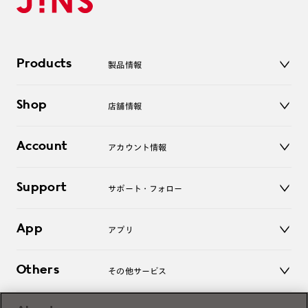
Products
製品情報
メガネ
Shop
店舗情報
サングラス
レンズ
店舗
コンタクトレンズ
Account
アカウント情報
オンラインショップ
老眼鏡
キッズ
マイページ／ログイン
Support
アクセサリー
サポート・フォロー
ログアウト
LINE公式アカウント
お知らせ
App
アプリ
よくあるご質問
ご利用ガイド
JINSアプリ
お問い合わせ
Others
その他サービス
3D WEB試着