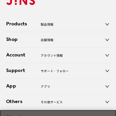
Products
製品情報
メガネ
Shop
店舗情報
サングラス
レンズ
店舗
コンタクトレンズ
Account
アカウント情報
オンラインショップ
老眼鏡
キッズ
マイページ／ログイン
Support
アクセサリー
サポート・フォロー
ログアウト
LINE公式アカウント
お知らせ
App
アプリ
よくあるご質問
ご利用ガイド
JINSアプリ
お問い合わせ
Others
その他サービス
3D WEB試着