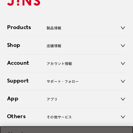
Products
製品情報
メガネ
Shop
店舗情報
サングラス
レンズ
店舗
コンタクトレンズ
Account
アカウント情報
オンラインショップ
老眼鏡
キッズ
マイページ／ログイン
Support
アクセサリー
サポート・フォロー
ログアウト
LINE公式アカウント
お知らせ
App
アプリ
よくあるご質問
ご利用ガイド
JINSアプリ
お問い合わせ
Others
その他サービス
3D WEB試着