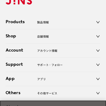
Products
製品情報
メガネ
Shop
店舗情報
サングラス
レンズ
店舗
コンタクトレンズ
Account
アカウント情報
オンラインショップ
老眼鏡
キッズ
マイページ／ログイン
Support
アクセサリー
サポート・フォロー
ログアウト
LINE公式アカウント
お知らせ
App
アプリ
よくあるご質問
ご利用ガイド
JINSアプリ
お問い合わせ
Others
その他サービス
3D WEB試着