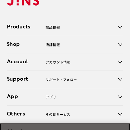
Products
製品情報
メガネ
Shop
店舗情報
サングラス
レンズ
店舗
コンタクトレンズ
Account
アカウント情報
オンラインショップ
老眼鏡
キッズ
マイページ／ログイン
Support
アクセサリー
サポート・フォロー
ログアウト
LINE公式アカウント
お知らせ
App
アプリ
よくあるご質問
ご利用ガイド
JINSアプリ
お問い合わせ
Others
その他サービス
3D WEB試着