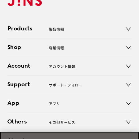
Products
製品情報
メガネ
Shop
店舗情報
サングラス
レンズ
店舗
コンタクトレンズ
Account
アカウント情報
オンラインショップ
老眼鏡
キッズ
マイページ／ログイン
Support
アクセサリー
サポート・フォロー
ログアウト
LINE公式アカウント
お知らせ
App
アプリ
よくあるご質問
ご利用ガイド
JINSアプリ
お問い合わせ
Others
その他サービス
3D WEB試着