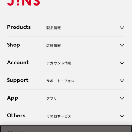
Products
製品情報
メガネ
Shop
店舗情報
サングラス
レンズ
店舗
コンタクトレンズ
Account
アカウント情報
オンラインショップ
老眼鏡
キッズ
マイページ／ログイン
Support
アクセサリー
サポート・フォロー
ログアウト
LINE公式アカウント
お知らせ
App
アプリ
よくあるご質問
ご利用ガイド
JINSアプリ
お問い合わせ
Others
その他サービス
3D WEB試着