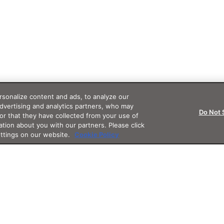
sonalize content and ads, to analyze our
advertising and analytics partners, who may
Do Not 
or that they have collected from your use of
ation about you with our partners. Please click
ettings on our website.
Cookie Policy