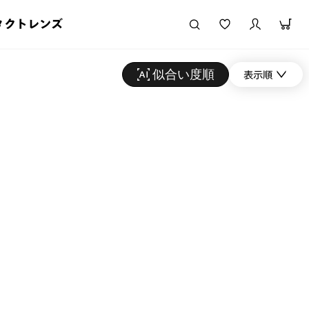
タクトレンズ
似合い度順
表示順