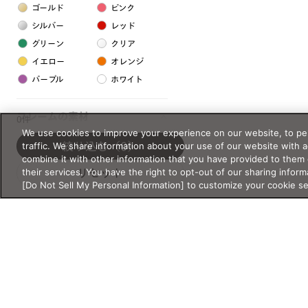
ゴールド
ピンク
シルバー
レッド
グリーン
クリア
イエロー
オレンジ
パープル
ホワイト
フレームの素材
0件
We use cookies to improve your experience on our website, to per
プラスチック系
traffic. We share information about your use of our website with 
絞り込む
（0）
combine it with other information that you have provided to them 
樹脂
their services. You have the right to opt-out of our sharing inform
リセット
[Do Not Sell My Personal Information] to customize your cookie s
アセテート
サスティナブル素材
セルロイド
金属系