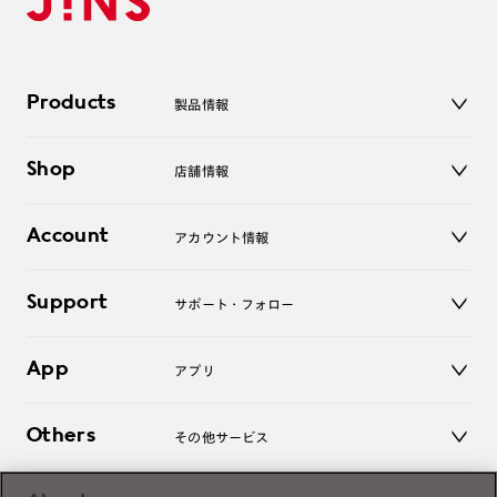
Products
製品情報
メガネ
Shop
店舗情報
サングラス
レンズ
店舗
コンタクトレンズ
Account
アカウント情報
オンラインショップ
老眼鏡
キッズ
マイページ／ログイン
Support
アクセサリー
サポート・フォロー
ログアウト
LINE公式アカウント
お知らせ
App
アプリ
よくあるご質問
ご利用ガイド
JINSアプリ
お問い合わせ
Others
その他サービス
3D WEB試着