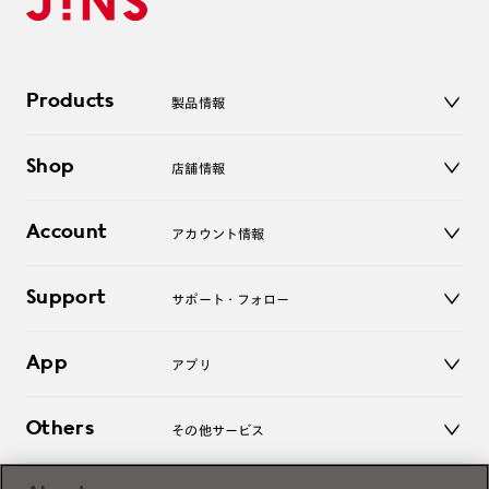
Products
製品情報
メガネ
Shop
店舗情報
サングラス
レンズ
店舗
コンタクトレンズ
Account
アカウント情報
オンラインショップ
老眼鏡
キッズ
マイページ／ログイン
Support
アクセサリー
サポート・フォロー
ログアウト
LINE公式アカウント
お知らせ
App
アプリ
よくあるご質問
ご利用ガイド
JINSアプリ
お問い合わせ
Others
その他サービス
3D WEB試着