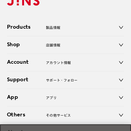
Products
製品情報
メガネ
Shop
店舗情報
サングラス
レンズ
店舗
コンタクトレンズ
Account
アカウント情報
オンラインショップ
老眼鏡
キッズ
マイページ／ログイン
Support
アクセサリー
サポート・フォロー
ログアウト
LINE公式アカウント
お知らせ
App
アプリ
よくあるご質問
ご利用ガイド
JINSアプリ
お問い合わせ
Others
その他サービス
3D WEB試着