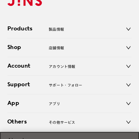
Products
製品情報
メガネ
Shop
店舗情報
サングラス
レンズ
店舗
コンタクトレンズ
Account
アカウント情報
オンラインショップ
老眼鏡
キッズ
マイページ／ログイン
Support
アクセサリー
サポート・フォロー
ログアウト
LINE公式アカウント
お知らせ
App
アプリ
よくあるご質問
ご利用ガイド
JINSアプリ
お問い合わせ
Others
その他サービス
3D WEB試着