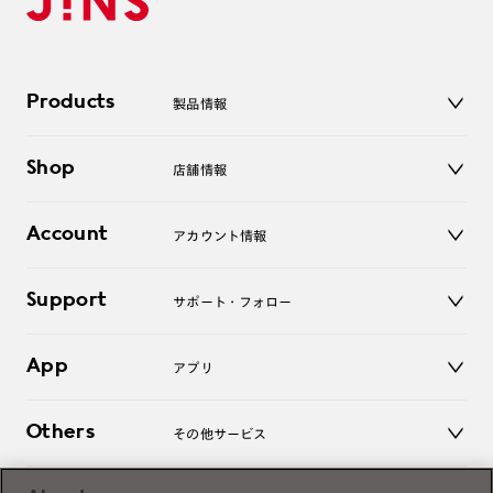
Products
製品情報
メガネ
Shop
店舗情報
サングラス
レンズ
店舗
コンタクトレンズ
Account
アカウント情報
オンラインショップ
老眼鏡
キッズ
マイページ／ログイン
Support
アクセサリー
サポート・フォロー
ログアウト
LINE公式アカウント
お知らせ
App
アプリ
よくあるご質問
ご利用ガイド
JINSアプリ
お問い合わせ
Others
その他サービス
3D WEB試着