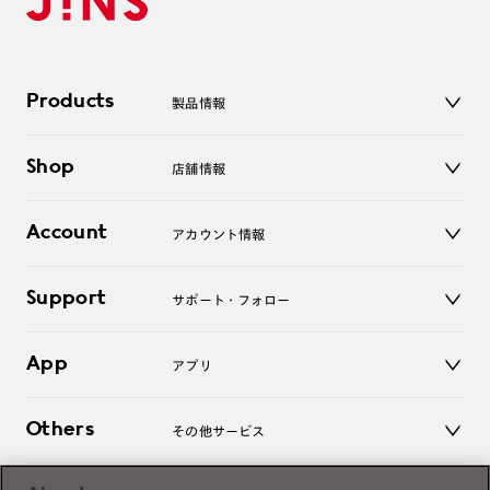
Products
製品情報
メガネ
Shop
店舗情報
サングラス
レンズ
店舗
コンタクトレンズ
Account
アカウント情報
オンラインショップ
老眼鏡
キッズ
マイページ／ログイン
Support
アクセサリー
サポート・フォロー
ログアウト
LINE公式アカウント
お知らせ
App
アプリ
よくあるご質問
ご利用ガイド
JINSアプリ
お問い合わせ
Others
その他サービス
3D WEB試着