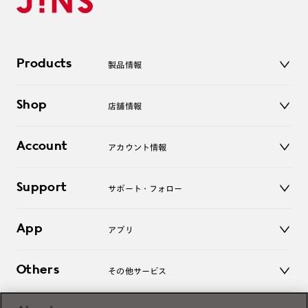
Products
製品情報
メガネ
Shop
店舗情報
サングラス
レンズ
店舗
コンタクトレンズ
Account
アカウント情報
オンラインショップ
老眼鏡
キッズ
マイページ／ログイン
Support
アクセサリー
サポート・フォロー
ログアウト
LINE公式アカウント
お知らせ
App
アプリ
よくあるご質問
ご利用ガイド
JINSアプリ
お問い合わせ
Others
その他サービス
3D WEB試着