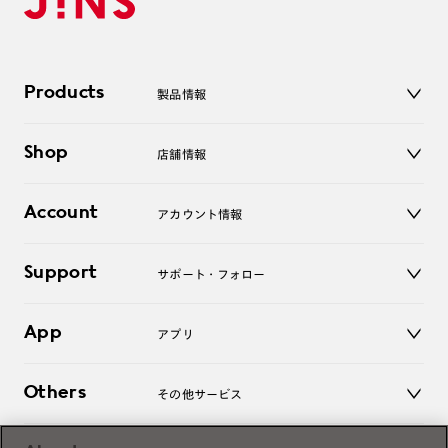
Products
製品情報
メガネ
Shop
店舗情報
サングラス
レンズ
店舗
コンタクトレンズ
Account
アカウント情報
オンラインショップ
老眼鏡
キッズ
マイページ／ログイン
Support
アクセサリー
サポート・フォロー
ログアウト
LINE公式アカウント
お知らせ
App
アプリ
よくあるご質問
ご利用ガイド
JINSアプリ
お問い合わせ
Others
その他サービス
3D WEB試着