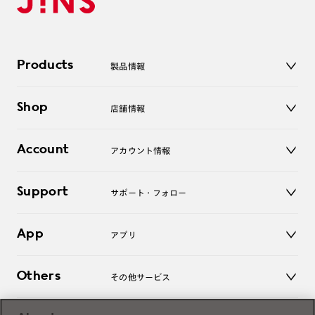
Products
製品情報
メガネ
Shop
店舗情報
サングラス
レンズ
店舗
コンタクトレンズ
Account
アカウント情報
オンラインショップ
老眼鏡
キッズ
マイページ／ログイン
Support
アクセサリー
サポート・フォロー
ログアウト
LINE公式アカウント
お知らせ
App
アプリ
よくあるご質問
ご利用ガイド
JINSアプリ
お問い合わせ
Others
その他サービス
3D WEB試着