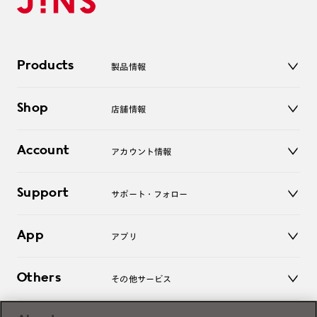
Products
製品情報
メガネ
Shop
店舗情報
サングラス
レンズ
店舗
コンタクトレンズ
Account
アカウント情報
オンラインショップ
老眼鏡
キッズ
マイページ／ログイン
Support
アクセサリー
サポート・フォロー
ログアウト
LINE公式アカウント
お知らせ
App
アプリ
よくあるご質問
ご利用ガイド
JINSアプリ
お問い合わせ
Others
その他サービス
3D WEB試着